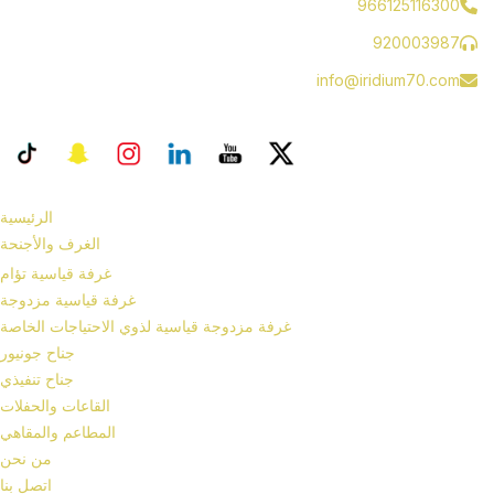
966125116300
920003987
info@iridium70.com
الرئيسية
الغرف والأجنحة
غرفة قياسية تؤام
غرفة قياسية مزدوجة
غرفة مزدوجة قياسية لذوي الاحتياجات الخاصة
جناح جونيور
جناح تنفيذي
القاعات والحفلات
المطاعم والمقاهي
من نحن
اتصل بنا